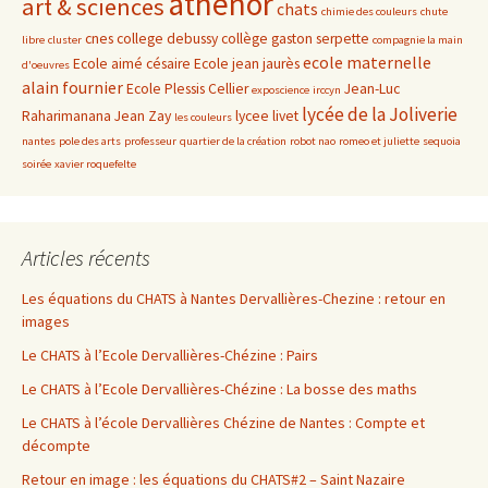
athenor
art & sciences
chats
chimie des couleurs
chute
cnes
college debussy
collège gaston serpette
libre
cluster
compagnie la main
ecole maternelle
Ecole aimé césaire
Ecole jean jaurès
d'oeuvres
alain fournier
Ecole Plessis Cellier
Jean-Luc
exposcience
irccyn
lycée de la Joliverie
Raharimanana
Jean Zay
lycee livet
les couleurs
nantes
pole des arts
professeur
quartier de la création
robot nao
romeo et juliette
sequoia
soirée
xavier roquefelte
Articles récents
Les équations du CHATS à Nantes Dervallières-Chezine : retour en
images
Le CHATS à l’Ecole Dervallières-Chézine : Pairs
Le CHATS à l’Ecole Dervallières-Chézine : La bosse des maths
Le CHATS à l’école Dervallières Chézine de Nantes : Compte et
décompte
Retour en image : les équations du CHATS#2 – Saint Nazaire