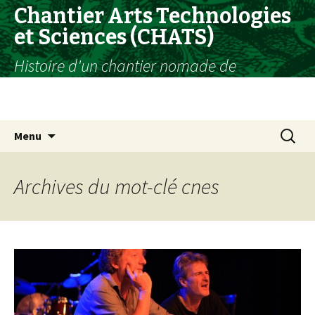
Chantier Arts Technologies
et Sciences (CHATS)
Histoire d'un chantier nomade de
rencontres et d’interactions entre l’art et la
science entre 2013 et 2016
Aller
Recherc
Menu
au
contenu
principal
Archives du mot-clé cnes