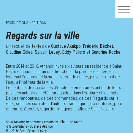
PRODUCTIONS – ĒDITIONS
Regards sur la ville
un recueil de textes de
MAI
Gustave Akakpo
JUIN
,
Frédéric Béchet
JUIL.
,
Claudine Galea
,
Sylvain Levey
,
Eddy Pallaro
et
Sandrine Roche
Entre 2014 et 2016, Athénor invite six auteurs en résidence à Saint-
Nazaire, chacun sur un quartier choisi : la première année, en
longeant l’estuaire et la mer, la seconde année, plus en retrait de
l’eau, à l’intérieur de la ville.
Les enfants de six classes d’écoles élémentaires ont guidé leurs
pas. Les auteurs ont été leurs guides dans l’écriture et les mots.
De ces rencontres, de ces promenades, de ces "regards sur la
ville", sont nés six textes d’auteurs : six langues, six écritures, pour
entendre, écouter, regarder, imaginer la ville de Saint Nazaire.
Saint-Nazaire, impressions premières
- Claudine Galea
À la bouletterie
- Gustave Akakpo
Rue de la Rep
- Sylvain Levey