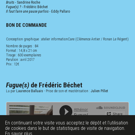
Bruits
- Sandrine Roche
Fugue(s) ?
- Frédéric Béchet
Il faut faire une pause parfois
- Eddy Pallaro
BON DE COMMANDE
Conception graphique : atelier informationCare (Clémence Antier / Ronan Le Régent)
Nombre de pages : 84
Format : 14,8 x 21 cm
Tirage : 600 exemplaires
Parution : avril 2017
Prix : 12€
Fugue(s)
de
Frédéric Béchet
Lu par
Laurence Balluais
- Prise de son et mastérisation :
Julien Pillet
En continuant votre visite vous acceptez le dépôt et l'utilisation
de cookies dans le but de statistiques de visite de navigation.
En savoir plus