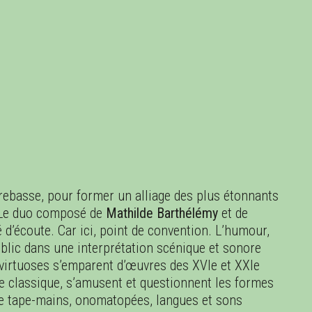
NV.
FÉV.
MARS
AVR.
trebasse, pour former un alliage des plus étonnants
. Le duo composé de
Mathilde Barthélémy
et de
d’écoute. Car ici, point de convention. L’humour,
ublic dans une interprétation scénique et sonore
s virtuoses s’emparent d’œuvres des XVIe et XXIe
re classique, s’amusent et questionnent les formes
de tape-mains, onomatopées, langues et sons