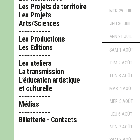
Les Projets de territoire
MER
29
JUIL.
Les Projets
Arts/Sciences
JEU
30
JUIL.
VEN
31
JUIL.
Les Productions
Les Ēditions
SAM
1
AOÛT
Les ateliers
DIM
2
AOÛT
La transmission
LUN
3
AOÛT
L’éducation artistique
et culturelle
MAR
4
AOÛT
MER
5
AOÛT
Médias
JEU
6
AOÛT
Billetterie - Contacts
VEN
7
AOÛT
SAM
8
AOÛT