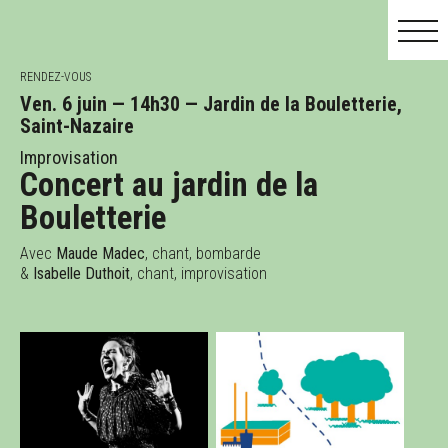
RENDEZ-VOUS
Ven. 6 juin — 14h30 — Jardin de la Bouletterie,
Saint-Nazaire
MAI
JUIN
JUIL.
Improvisation
Concert au jardin de la
Bouletterie
Avec
Maude Madec
, chant, bombarde
&
Isabelle Duthoit
, chant, improvisation