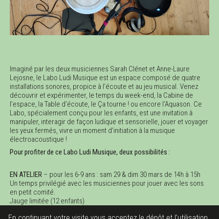
Imaginé par les deux musiciennes Sarah Clénet et Anne-Laure
Lejosne, le Labo Ludi Musique est un espace composé de quatre
installations sonores, propice à l’écoute et au jeu musical. Venez
découvrir et expérimenter, le temps du week-end, la Cabine de
l’espace, la Table d’écoute, le Ça tourne ! ou encore l’Aquason. Ce
Labo, spécialement conçu pour les enfants, est une invitation à
manipuler, interagir de façon ludique et sensorielle, jouer et voyager
les yeux fermés, vivre un moment d’initiation à la musique
électroacoustique !
Pour profiter de ce Labo Ludi Musique, deux possibilités :
EN ATELIER
– pour les 6-9 ans : sam 29 & dim 30 mars de 14h à 15h
Un temps privilégié avec les musiciennes pour jouer avec les sons
en petit comité.
Jauge limitée (12 enfants)
Tarif : 5 € | sur réservation :
En continuant votre visite vous acceptez le dépôt et l'utilisation
Billetterie en ligne :
https://billetterie.legilog.fr/athenor/