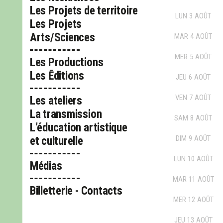
Les Projets de territoire
LUN
3
AOÛT
Les Projets
Arts/Sciences
MAR
4
AOÛT
MER
5
AOÛT
Les Productions
Les Ēditions
JEU
6
AOÛT
VEN
7
AOÛT
Les ateliers
La transmission
SAM
8
AOÛT
L’éducation artistique
DIM
9
AOÛT
et culturelle
LUN
10
AOÛT
Médias
MAR
11
AOÛT
Billetterie - Contacts
MER
12
AOÛT
JEU
13
AOÛT