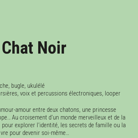
NV.
FÉV.
MARS
AVR.
 Chat Noir
oche, bugle, ukulélé
versières, voix et percussions électroniques, looper
humour-amour entre deux chatons, une princesse
clope… Au croisement d’un monde merveilleux et de la
 pour explorer l’identité, les secrets de famille ou la
uivre pour devenir soi-même…