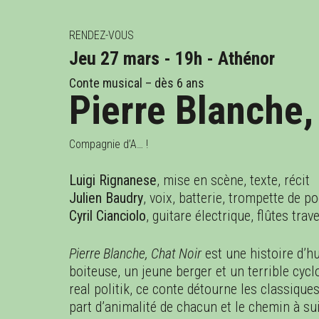
RENDEZ-VOUS
Jeu 27 mars - 19h - Athénor
OCT.
NOV.
DÉC.
JA
Conte musical – dès 6 ans
Pierre Blanche,
Compagnie d’A… !
Luigi Rignanese
, mise en scène, texte, récit
Julien Baudry
, voix, batterie, trompette de p
Cyril Cianciolo
, guitare électrique, flûtes tra
Pierre Blanche, Chat Noir
est une histoire d’
boiteuse, un jeune berger et un terrible cy
real politik, ce conte détourne les classiques
part d’animalité de chacun et le chemin à s