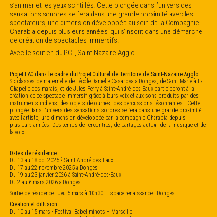
s’animer et les yeux scintillés. Cette plongée dans l’univers des
sensations sonores se fera dans une grande proximité avec les
spectateurs, une dimension développée au sein de la Compagnie
Charabia depuis plusieurs années, qui s’inscrit dans une démarche
de création de spectacles immersifs.
Avec le soutien du PCT, Saint-Nazaire Agglo
Projet EAC dans le cadre du Projet Culturel de Territoire de Saint-Nazaire Agglo
Six classes de maternelle de l'école Danielle Casanova à Donges, de Saint-Marie à La
Chapelle des marais, et de Jules Ferry à Saint-André des Eaux participeront à la
création de ce spectacle immersif grâce à leurs voix et aux sons produits par des
instruments indiens, des objets détournés, des percussions résonnantes… Cette
plongée dans l’univers des sensations sonores se fera dans une grande proximité
avec l’artiste, une dimension développée par la compagnie Charabia depuis
plusieurs années. Des temps de rencontres, de partages autour de la musique et de
la voix.
Dates de résidence
Du 13 au 18 oct 2025 à Saint-André-des-Eaux
Du 17 au 22 novembre 2025 à Donges
Du 19 au 23 janvier 2026 à Saint-André-des-Eaux
Du 2 au 6 mars 2026 à Donges
Sortie de résidence : Jeu 5 mars à 10h30 - Espace renaissance - Donges
Création et diffusion
Du 10 au 15 mars - Festival Babel minots – Marseille